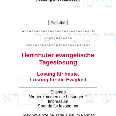
Permalink
o
o
o
o
o
o
o
o
o
o
o
o
o
o
o
o
o
o
o
o
o
o
o
o
o
o
o
o
o
o
o
o
o
o
o
o
o
o
o
o
o
o
o
o
o
o
o
o
o
o
o
o
o
o
o
o
o
o
o
o
o
o
o
o
o
o
o
o
o
o
o
Herrnhuter evangelische
Tageslosung
Losung für heute,
Lösung für die Ewigkeit
Sitemap
Woher kommen die Losungen?
Impressum
Spende für losung.net
Ihr könnt einzelne Tage auch im Format: