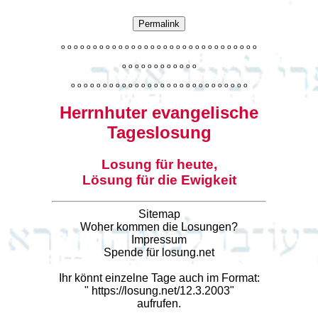
Permalink
o
o
o
o
o
o
o
o
o
o
o
o
o
o
o
o
o
o
o
o
o
o
o
o
o
o
o
o
o
o
o
o
o
o
o
o
o
o
o
o
o
o
o
o
o
o
o
o
o
o
o
o
o
o
o
o
o
o
o
o
o
o
o
o
o
o
o
o
o
o
o
Herrnhuter evangelische
Tageslosung
Losung für heute,
Lösung für die Ewigkeit
Sitemap
Woher kommen die Losungen?
Impressum
Spende für losung.net
Ihr könnt einzelne Tage auch im Format:
"
https://losung.net/12.3.2003
"
aufrufen.