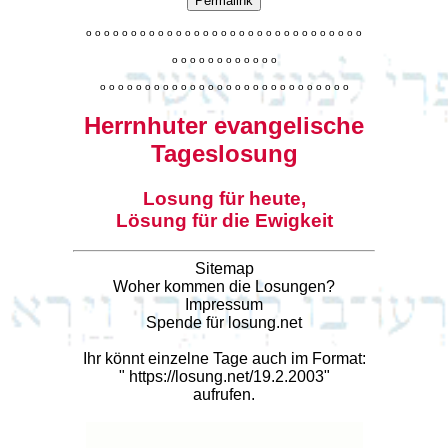
Permalink
o
o
o
o
o
o
o
o
o
o
o
o
o
o
o
o
o
o
o
o
o
o
o
o
o
o
o
o
o
o
o
o
o
o
o
o
o
o
o
o
o
o
o
o
o
o
o
o
o
o
o
o
o
o
o
o
o
o
o
o
o
o
o
o
o
o
o
o
o
o
o
Herrnhuter evangelische
Tageslosung
Losung für heute,
Lösung für die Ewigkeit
Sitemap
Woher kommen die Losungen?
Impressum
Spende für losung.net
Ihr könnt einzelne Tage auch im Format:
"
https://losung.net/19.2.2003
"
aufrufen.