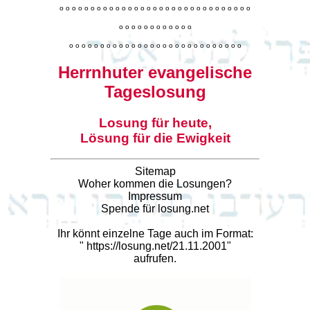
o
o
o
o
o
o
o
o
o
o
o
o
o
o
o
o
o
o
o
o
o
o
o
o
o
o
o
o
o
o
o
o
o
o
o
o
o
o
o
o
o
o
o
o
o
o
o
o
o
o
o
o
o
o
o
o
o
o
o
o
o
o
o
o
o
o
o
o
o
o
o
Herrnhuter evangelische
Tageslosung
Losung für heute,
Lösung für die Ewigkeit
Sitemap
Woher kommen die Losungen?
Impressum
Spende für losung.net
Ihr könnt einzelne Tage auch im Format:
"
https://losung.net/21.11.2001
"
aufrufen.