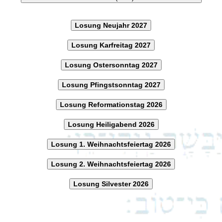
Losung Neujahr 2027
Losung Karfreitag 2027
Losung Ostersonntag 2027
Losung Pfingstsonntag 2027
Losung Reformationstag 2026
Losung Heiligabend 2026
Losung 1. Weihnachtsfeiertag 2026
Losung 2. Weihnachtsfeiertag 2026
Losung Silvester 2026