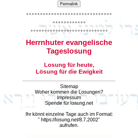
Permalink
o
o
o
o
o
o
o
o
o
o
o
o
o
o
o
o
o
o
o
o
o
o
o
o
o
o
o
o
o
o
o
o
o
o
o
o
o
o
o
o
o
o
o
o
o
o
o
o
o
o
o
o
o
o
o
o
o
o
o
o
o
o
o
o
o
o
o
o
o
o
o
Herrnhuter evangelische
Tageslosung
Losung für heute,
Lösung für die Ewigkeit
Sitemap
Woher kommen die Losungen?
Impressum
Spende für losung.net
Ihr könnt einzelne Tage auch im Format:
"
https://losung.net/8.7.2002
"
aufrufen.