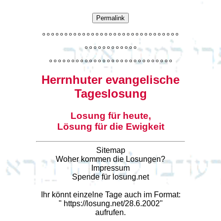
Permalink
o
o
o
o
o
o
o
o
o
o
o
o
o
o
o
o
o
o
o
o
o
o
o
o
o
o
o
o
o
o
o
o
o
o
o
o
o
o
o
o
o
o
o
o
o
o
o
o
o
o
o
o
o
o
o
o
o
o
o
o
o
o
o
o
o
o
o
o
o
o
o
Herrnhuter evangelische
Tageslosung
Losung für heute,
Lösung für die Ewigkeit
Sitemap
Woher kommen die Losungen?
Impressum
Spende für losung.net
Ihr könnt einzelne Tage auch im Format:
"
https://losung.net/28.6.2002
"
aufrufen.