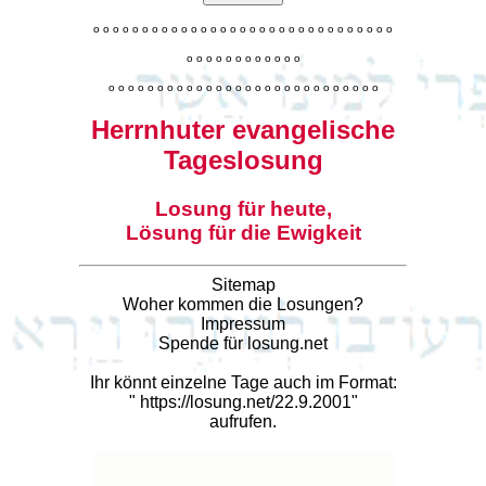
o
o
o
o
o
o
o
o
o
o
o
o
o
o
o
o
o
o
o
o
o
o
o
o
o
o
o
o
o
o
o
o
o
o
o
o
o
o
o
o
o
o
o
o
o
o
o
o
o
o
o
o
o
o
o
o
o
o
o
o
o
o
o
o
o
o
o
o
o
o
o
Herrnhuter evangelische
Tageslosung
Losung für heute,
Lösung für die Ewigkeit
Sitemap
Woher kommen die Losungen?
Impressum
Spende für losung.net
Ihr könnt einzelne Tage auch im Format:
"
https://losung.net/22.9.2001
"
aufrufen.