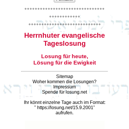
o
o
o
o
o
o
o
o
o
o
o
o
o
o
o
o
o
o
o
o
o
o
o
o
o
o
o
o
o
o
o
o
o
o
o
o
o
o
o
o
o
o
o
o
o
o
o
o
o
o
o
o
o
o
o
o
o
o
o
o
o
o
o
o
o
o
o
o
o
o
o
Herrnhuter evangelische
Tageslosung
Losung für heute,
Lösung für die Ewigkeit
Sitemap
Woher kommen die Losungen?
Impressum
Spende für losung.net
Ihr könnt einzelne Tage auch im Format:
"
https://losung.net/15.9.2001
"
aufrufen.