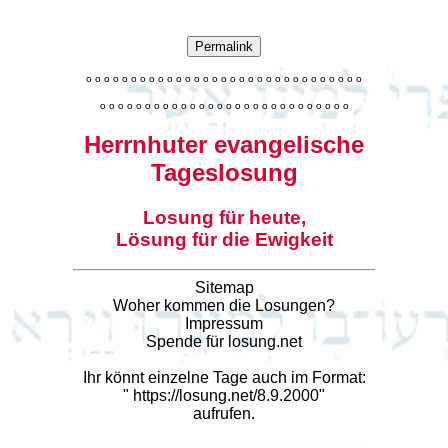
Permalink
o
o
o
o
o
o
o
o
o
o
o
o
o
o
o
o
o
o
o
o
o
o
o
o
o
o
o
o
o
o
o
o
o
o
o
o
o
o
o
o
o
o
o
o
o
o
o
o
o
o
o
o
o
o
o
o
o
o
o
Herrnhuter evangelische
Tageslosung
Losung für heute,
Lösung für die Ewigkeit
Sitemap
Woher kommen die Losungen?
Impressum
Spende für losung.net
Ihr könnt einzelne Tage auch im Format:
"
https://losung.net/8.9.2000
"
aufrufen.