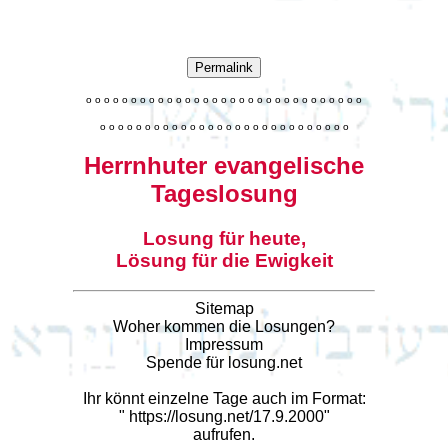
Permalink
o
o
o
o
o
o
o
o
o
o
o
o
o
o
o
o
o
o
o
o
o
o
o
o
o
o
o
o
o
o
o
o
o
o
o
o
o
o
o
o
o
o
o
o
o
o
o
o
o
o
o
o
o
o
o
o
o
o
o
Herrnhuter evangelische
Tageslosung
Losung für heute,
Lösung für die Ewigkeit
Sitemap
Woher kommen die Losungen?
Impressum
Spende für losung.net
Ihr könnt einzelne Tage auch im Format:
"
https://losung.net/17.9.2000
"
aufrufen.