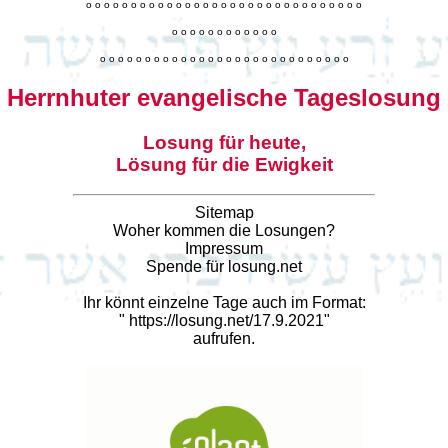
o
o
o
o
o
o
o
o
o
o
o
o
o
o
o
o
o
o
o
o
o
o
o
o
o
o
o
o
o
o
o
o
o
o
o
o
o
o
o
o
o
o
o
o
o
o
o
o
o
o
o
o
o
o
o
o
o
o
o
o
o
o
o
o
o
o
o
o
o
o
o
Herrnhuter evangelische Tageslosung
Losung für heute,
Lösung für die Ewigkeit
Sitemap
Woher kommen die Losungen?
Impressum
Spende für losung.net
Ihr könnt einzelne Tage auch im Format:
"
https://losung.net/17.9.2021
"
aufrufen.