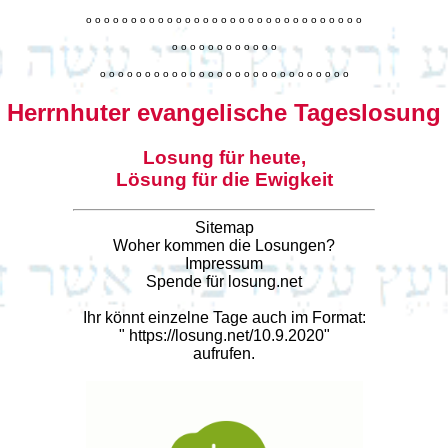
o
o
o
o
o
o
o
o
o
o
o
o
o
o
o
o
o
o
o
o
o
o
o
o
o
o
o
o
o
o
o
o
o
o
o
o
o
o
o
o
o
o
o
o
o
o
o
o
o
o
o
o
o
o
o
o
o
o
o
o
o
o
o
o
o
o
o
o
o
o
o
Herrnhuter evangelische Tageslosung
Losung für heute,
Lösung für die Ewigkeit
Sitemap
Woher kommen die Losungen?
Impressum
Spende für losung.net
Ihr könnt einzelne Tage auch im Format:
"
https://losung.net/10.9.2020
"
aufrufen.