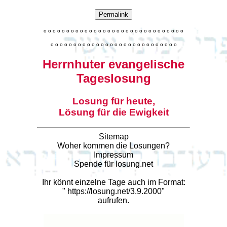
Permalink
o
o
o
o
o
o
o
o
o
o
o
o
o
o
o
o
o
o
o
o
o
o
o
o
o
o
o
o
o
o
o
o
o
o
o
o
o
o
o
o
o
o
o
o
o
o
o
o
o
o
o
o
o
o
o
o
o
o
o
Herrnhuter evangelische
Tageslosung
Losung für heute,
Lösung für die Ewigkeit
Sitemap
Woher kommen die Losungen?
Impressum
Spende für losung.net
Ihr könnt einzelne Tage auch im Format:
"
https://losung.net/3.9.2000
"
aufrufen.