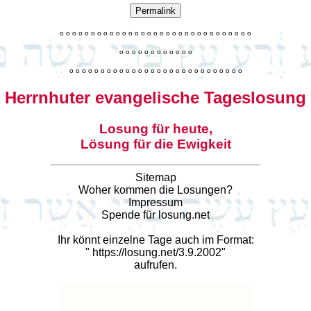
Permalink
o
o
o
o
o
o
o
o
o
o
o
o
o
o
o
o
o
o
o
o
o
o
o
o
o
o
o
o
o
o
o
o
o
o
o
o
o
o
o
o
o
o
o
o
o
o
o
o
o
o
o
o
o
o
o
o
o
o
o
o
o
o
o
o
o
o
o
o
o
o
o
Herrnhuter evangelische Tageslosung
Losung für heute,
Lösung für die Ewigkeit
Sitemap
Woher kommen die Losungen?
Impressum
Spende für losung.net
Ihr könnt einzelne Tage auch im Format:
"
https://losung.net/3.9.2002
"
aufrufen.