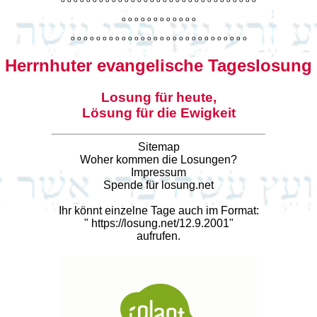
o
o
o
o
o
o
o
o
o
o
o
o
o
o
o
o
o
o
o
o
o
o
o
o
o
o
o
o
o
o
o
o
o
o
o
o
o
o
o
o
Herrnhuter evangelische Tageslosung
Losung für heute,
Lösung für die Ewigkeit
Sitemap
Woher kommen die Losungen?
Impressum
Spende für losung.net
Ihr könnt einzelne Tage auch im Format:
"
https://losung.net/12.9.2001
"
aufrufen.