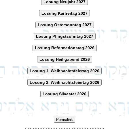
Losung Neujahr 2027
Losung Karfreitag 2027
Losung Ostersonntag 2027
Losung Pfingstsonntag 2027
Losung Reformationstag 2026
Losung Heiligabend 2026
Losung 1. Weihnachtsfeiertag 2026
Losung 2. Weihnachtsfeiertag 2026
Losung Silvester 2026
Permalink
o
o
o
o
o
o
o
o
o
o
o
o
o
o
o
o
o
o
o
o
o
o
o
o
o
o
o
o
o
o
o