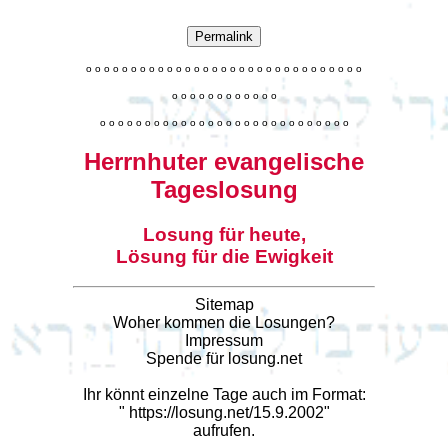
Permalink
o
o
o
o
o
o
o
o
o
o
o
o
o
o
o
o
o
o
o
o
o
o
o
o
o
o
o
o
o
o
o
o
o
o
o
o
o
o
o
o
o
o
o
o
o
o
o
o
o
o
o
o
o
o
o
o
o
o
o
o
o
o
o
o
o
o
o
o
o
o
o
Herrnhuter evangelische
Tageslosung
Losung für heute,
Lösung für die Ewigkeit
Sitemap
Woher kommen die Losungen?
Impressum
Spende für losung.net
Ihr könnt einzelne Tage auch im Format:
"
https://losung.net/15.9.2002
"
aufrufen.