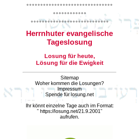
o
o
o
o
o
o
o
o
o
o
o
o
o
o
o
o
o
o
o
o
o
o
o
o
o
o
o
o
o
o
o
o
o
o
o
o
o
o
o
o
o
o
o
o
o
o
o
o
o
o
o
o
o
o
o
o
o
o
o
o
o
o
o
o
o
o
o
o
o
o
o
Herrnhuter evangelische
Tageslosung
Losung für heute,
Lösung für die Ewigkeit
Sitemap
Woher kommen die Losungen?
Impressum
Spende für losung.net
Ihr könnt einzelne Tage auch im Format:
"
https://losung.net/21.9.2001
"
aufrufen.