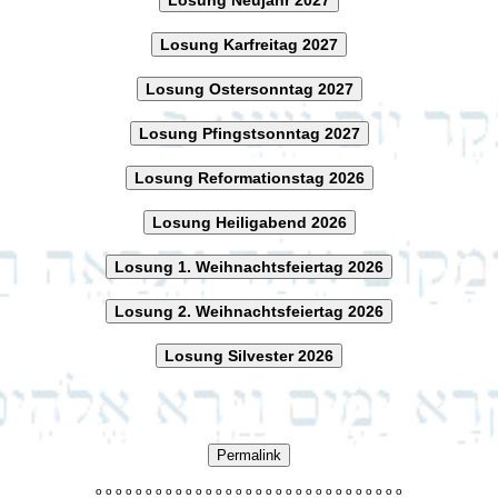
Losung Karfreitag 2027
Losung Ostersonntag 2027
Losung Pfingstsonntag 2027
Losung Reformationstag 2026
Losung Heiligabend 2026
Losung 1. Weihnachtsfeiertag 2026
Losung 2. Weihnachtsfeiertag 2026
Losung Silvester 2026
Permalink
o
o
o
o
o
o
o
o
o
o
o
o
o
o
o
o
o
o
o
o
o
o
o
o
o
o
o
o
o
o
o