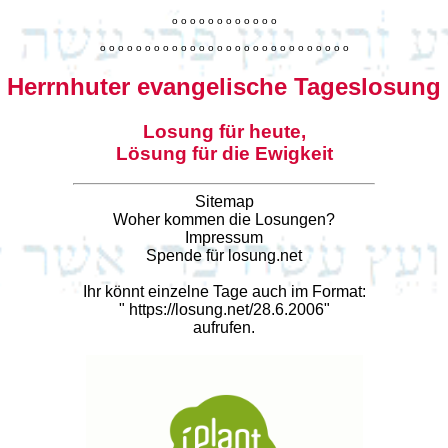
o
o
o
o
o
o
o
o
o
o
o
o
o
o
o
o
o
o
o
o
o
o
o
o
o
o
o
o
o
o
o
o
o
o
o
o
o
o
o
o
Herrnhuter evangelische Tageslosung
Losung für heute,
Lösung für die Ewigkeit
Sitemap
Woher kommen die Losungen?
Impressum
Spende für losung.net
Ihr könnt einzelne Tage auch im Format:
"
https://losung.net/28.6.2006
"
aufrufen.