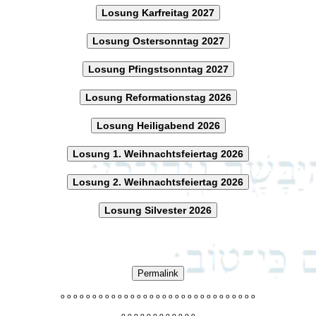
Losung Karfreitag 2027
Losung Ostersonntag 2027
Losung Pfingstsonntag 2027
Losung Reformationstag 2026
Losung Heiligabend 2026
Losung 1. Weihnachtsfeiertag 2026
Losung 2. Weihnachtsfeiertag 2026
Losung Silvester 2026
Permalink
o
o
o
o
o
o
o
o
o
o
o
o
o
o
o
o
o
o
o
o
o
o
o
o
o
o
o
o
o
o
o
o
o
o
o
o
o
o
o
o
o
o
o