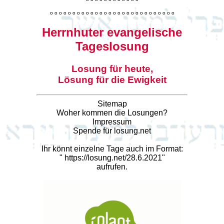
o
o
o
o
o
o
o
o
o
o
o
o
o
o
o
o
o
o
o
o
o
o
o
o
o
o
o
o
Herrnhuter evangelische
Tageslosung
Losung für heute,
Lösung für die Ewigkeit
Sitemap
Woher kommen die Losungen?
Impressum
Spende für losung.net
Ihr könnt einzelne Tage auch im Format:
"
https://losung.net/28.6.2021
"
aufrufen.