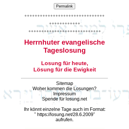
Permalink
o
o
o
o
o
o
o
o
o
o
o
o
o
o
o
o
o
o
o
o
o
o
o
o
o
o
o
o
o
o
o
o
o
o
o
o
o
o
o
o
o
o
o
o
o
o
o
o
o
o
o
o
o
o
o
o
o
o
o
o
o
o
o
o
o
o
o
o
o
o
o
Herrnhuter evangelische
Tageslosung
Losung für heute,
Lösung für die Ewigkeit
Sitemap
Woher kommen die Losungen?
Impressum
Spende für losung.net
Ihr könnt einzelne Tage auch im Format:
"
https://losung.net/28.6.2009
"
aufrufen.