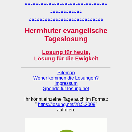
o
o
o
o
o
o
o
o
o
o
o
o
o
o
o
o
o
o
o
o
o
o
o
o
o
o
o
o
o
o
o
o
o
o
o
o
o
o
o
o
o
o
o
o
o
o
o
o
o
o
o
o
o
o
o
o
o
o
o
o
o
o
o
o
o
o
o
o
o
o
o
Herrnhuter evangelische
Tageslosung
Losung für heute,
Lösung für die Ewigkeit
Sitemap
Woher kommen die Losungen?
Impressum
Spende für losung.net
Ihr könnt einzelne Tage auch im Format:
"
https://losung.net/28.5.2009
"
aufrufen.