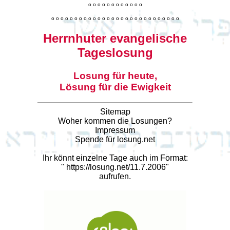
o
o
o
o
o
o
o
o
o
o
o
o
o
o
o
o
o
o
o
o
o
o
o
o
o
o
o
o
o
o
o
o
o
o
o
o
o
o
o
o
Herrnhuter evangelische
Tageslosung
Losung für heute,
Lösung für die Ewigkeit
Sitemap
Woher kommen die Losungen?
Impressum
Spende für losung.net
Ihr könnt einzelne Tage auch im Format:
"
https://losung.net/11.7.2006
"
aufrufen.