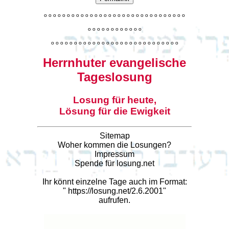
o
o
o
o
o
o
o
o
o
o
o
o
o
o
o
o
o
o
o
o
o
o
o
o
o
o
o
o
o
o
o
o
o
o
o
o
o
o
o
o
o
o
o
o
o
o
o
o
o
o
o
o
o
o
o
o
o
o
o
o
o
o
o
o
o
o
o
o
o
o
o
Herrnhuter evangelische
Tageslosung
Losung für heute,
Lösung für die Ewigkeit
Sitemap
Woher kommen die Losungen?
Impressum
Spende für losung.net
Ihr könnt einzelne Tage auch im Format:
"
https://losung.net/2.6.2001
"
aufrufen.