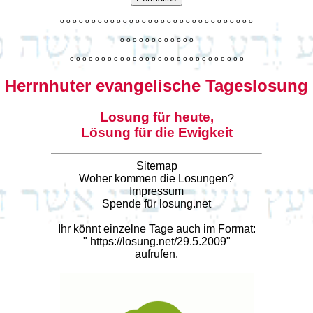
o
o
o
o
o
o
o
o
o
o
o
o
o
o
o
o
o
o
o
o
o
o
o
o
o
o
o
o
o
o
o
o
o
o
o
o
o
o
o
o
o
o
o
o
o
o
o
o
o
o
o
o
o
o
o
o
o
o
o
o
o
o
o
o
o
o
o
o
o
o
o
Herrnhuter evangelische Tageslosung
Losung für heute,
Lösung für die Ewigkeit
Sitemap
Woher kommen die Losungen?
Impressum
Spende für losung.net
Ihr könnt einzelne Tage auch im Format:
"
https://losung.net/29.5.2009
"
aufrufen.