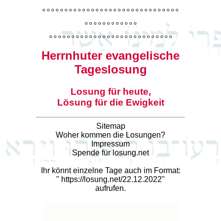
o
o
o
o
o
o
o
o
o
o
o
o
o
o
o
o
o
o
o
o
o
o
o
o
o
o
o
o
o
o
o
o
o
o
o
o
o
o
o
o
o
o
o
o
o
o
o
o
o
o
o
o
o
o
o
o
o
o
o
o
o
o
o
o
o
o
o
o
o
o
o
Herrnhuter evangelische
Tageslosung
Losung für heute,
Lösung für die Ewigkeit
Sitemap
Woher kommen die Losungen?
Impressum
Spende für losung.net
Ihr könnt einzelne Tage auch im Format:
"
https://losung.net/22.12.2022
"
aufrufen.