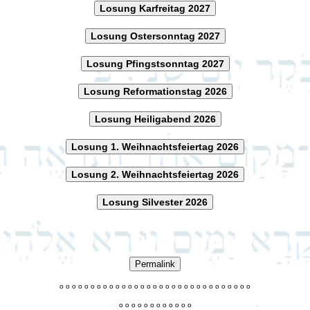
Losung Karfreitag 2027
Losung Ostersonntag 2027
Losung Pfingstsonntag 2027
Losung Reformationstag 2026
Losung Heiligabend 2026
Losung 1. Weihnachtsfeiertag 2026
Losung 2. Weihnachtsfeiertag 2026
Losung Silvester 2026
Permalink
o
o
o
o
o
o
o
o
o
o
o
o
o
o
o
o
o
o
o
o
o
o
o
o
o
o
o
o
o
o
o
o
o
o
o
o
o
o
o
o
o
o
o