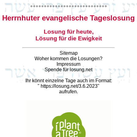
o
o
o
o
o
o
o
o
o
o
o
o
o
o
o
o
o
o
o
o
o
o
o
o
o
o
o
o
Herrnhuter evangelische Tageslosung
Losung für heute,
Lösung für die Ewigkeit
Sitemap
Woher kommen die Losungen?
Impressum
Spende für losung.net
Ihr könnt einzelne Tage auch im Format:
"
https://losung.net/3.6.2023
"
aufrufen.