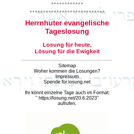
o
o
o
o
o
o
o
o
o
o
o
o
o
o
o
o
o
o
o
o
o
o
o
o
o
o
o
o
o
o
o
o
o
o
o
o
o
o
o
o
Herrnhuter evangelische
Tageslosung
Losung für heute,
Lösung für die Ewigkeit
Sitemap
Woher kommen die Losungen?
Impressum
Spende für losung.net
Ihr könnt einzelne Tage auch im Format:
"
https://losung.net/20.6.2023
"
aufrufen.