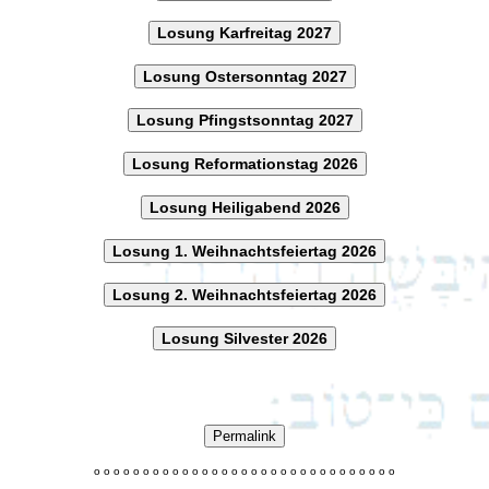
Losung Karfreitag 2027
Losung Ostersonntag 2027
Losung Pfingstsonntag 2027
Losung Reformationstag 2026
Losung Heiligabend 2026
Losung 1. Weihnachtsfeiertag 2026
Losung 2. Weihnachtsfeiertag 2026
Losung Silvester 2026
Permalink
o
o
o
o
o
o
o
o
o
o
o
o
o
o
o
o
o
o
o
o
o
o
o
o
o
o
o
o
o
o
o