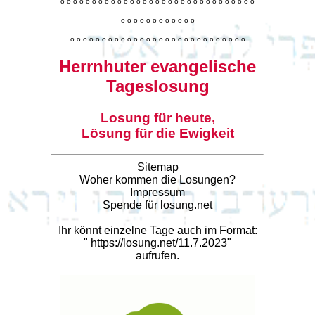
o
o
o
o
o
o
o
o
o
o
o
o
o
o
o
o
o
o
o
o
o
o
o
o
o
o
o
o
o
o
o
o
o
o
o
o
o
o
o
o
o
o
o
o
o
o
o
o
o
o
o
o
o
o
o
o
o
o
o
o
o
o
o
o
o
o
o
o
o
o
o
Herrnhuter evangelische
Tageslosung
Losung für heute,
Lösung für die Ewigkeit
Sitemap
Woher kommen die Losungen?
Impressum
Spende für losung.net
Ihr könnt einzelne Tage auch im Format:
"
https://losung.net/11.7.2023
"
aufrufen.