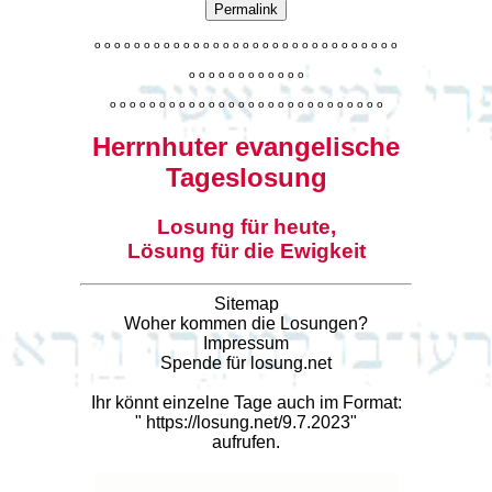
Permalink
o
o
o
o
o
o
o
o
o
o
o
o
o
o
o
o
o
o
o
o
o
o
o
o
o
o
o
o
o
o
o
o
o
o
o
o
o
o
o
o
o
o
o
o
o
o
o
o
o
o
o
o
o
o
o
o
o
o
o
o
o
o
o
o
o
o
o
o
o
o
o
Herrnhuter evangelische
Tageslosung
Losung für heute,
Lösung für die Ewigkeit
Sitemap
Woher kommen die Losungen?
Impressum
Spende für losung.net
Ihr könnt einzelne Tage auch im Format:
"
https://losung.net/9.7.2023
"
aufrufen.