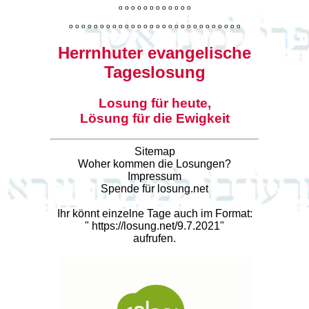
o
o
o
o
o
o
o
o
o
o
o
o
o
o
o
o
o
o
o
o
o
o
o
o
o
o
o
o
o
o
o
o
o
o
o
o
o
o
o
o
Herrnhuter evangelische
Tageslosung
Losung für heute,
Lösung für die Ewigkeit
Sitemap
Woher kommen die Losungen?
Impressum
Spende für losung.net
Ihr könnt einzelne Tage auch im Format:
"
https://losung.net/9.7.2021
"
aufrufen.