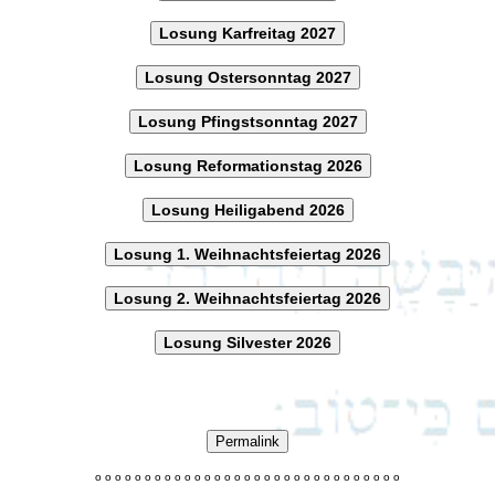
Losung Karfreitag 2027
Losung Ostersonntag 2027
Losung Pfingstsonntag 2027
Losung Reformationstag 2026
Losung Heiligabend 2026
Losung 1. Weihnachtsfeiertag 2026
Losung 2. Weihnachtsfeiertag 2026
Losung Silvester 2026
Permalink
o
o
o
o
o
o
o
o
o
o
o
o
o
o
o
o
o
o
o
o
o
o
o
o
o
o
o
o
o
o
o