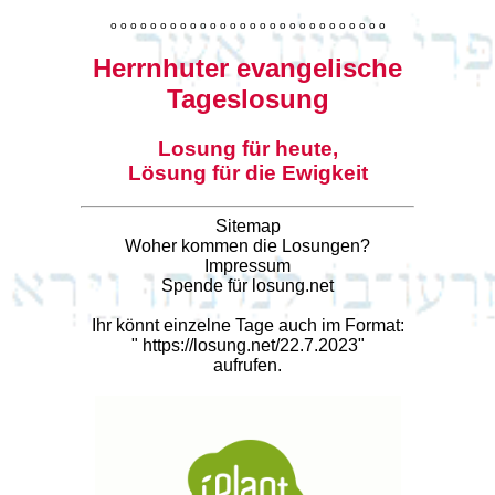
o
o
o
o
o
o
o
o
o
o
o
o
o
o
o
o
o
o
o
o
o
o
o
o
o
o
o
o
Herrnhuter evangelische
Tageslosung
Losung für heute,
Lösung für die Ewigkeit
Sitemap
Woher kommen die Losungen?
Impressum
Spende für losung.net
Ihr könnt einzelne Tage auch im Format:
"
https://losung.net/22.7.2023
"
aufrufen.