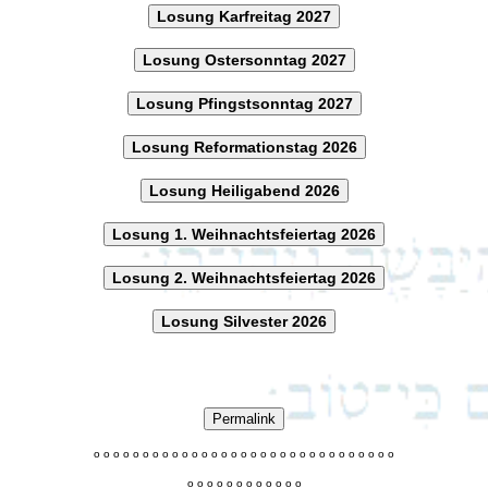
Losung Karfreitag 2027
Losung Ostersonntag 2027
Losung Pfingstsonntag 2027
Losung Reformationstag 2026
Losung Heiligabend 2026
Losung 1. Weihnachtsfeiertag 2026
Losung 2. Weihnachtsfeiertag 2026
Losung Silvester 2026
Permalink
o
o
o
o
o
o
o
o
o
o
o
o
o
o
o
o
o
o
o
o
o
o
o
o
o
o
o
o
o
o
o
o
o
o
o
o
o
o
o
o
o
o
o