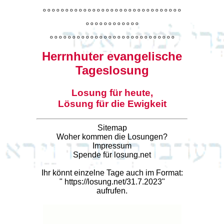
o
o
o
o
o
o
o
o
o
o
o
o
o
o
o
o
o
o
o
o
o
o
o
o
o
o
o
o
o
o
o
o
o
o
o
o
o
o
o
o
o
o
o
o
o
o
o
o
o
o
o
o
o
o
o
o
o
o
o
o
o
o
o
o
o
o
o
o
o
o
o
Herrnhuter evangelische
Tageslosung
Losung für heute,
Lösung für die Ewigkeit
Sitemap
Woher kommen die Losungen?
Impressum
Spende für losung.net
Ihr könnt einzelne Tage auch im Format:
"
https://losung.net/31.7.2023
"
aufrufen.