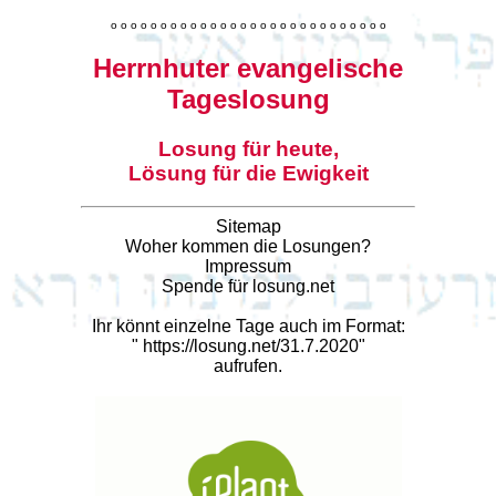
o
o
o
o
o
o
o
o
o
o
o
o
o
o
o
o
o
o
o
o
o
o
o
o
o
o
o
o
Herrnhuter evangelische
Tageslosung
Losung für heute,
Lösung für die Ewigkeit
Sitemap
Woher kommen die Losungen?
Impressum
Spende für losung.net
Ihr könnt einzelne Tage auch im Format:
"
https://losung.net/31.7.2020
"
aufrufen.