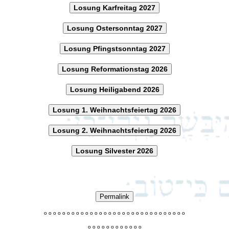
Losung Karfreitag 2027
Losung Ostersonntag 2027
Losung Pfingstsonntag 2027
Losung Reformationstag 2026
Losung Heiligabend 2026
Losung 1. Weihnachtsfeiertag 2026
Losung 2. Weihnachtsfeiertag 2026
Losung Silvester 2026
Permalink
o
o
o
o
o
o
o
o
o
o
o
o
o
o
o
o
o
o
o
o
o
o
o
o
o
o
o
o
o
o
o
o
o
o
o
o
o
o
o
o
o
o
o