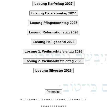
Losung Karfreitag 2027
Losung Ostersonntag 2027
Losung Pfingstsonntag 2027
Losung Reformationstag 2026
Losung Heiligabend 2026
Losung 1. Weihnachtsfeiertag 2026
Losung 2. Weihnachtsfeiertag 2026
Losung Silvester 2026
Permalink
o
o
o
o
o
o
o
o
o
o
o
o
o
o
o
o
o
o
o
o
o
o
o
o
o
o
o
o
o
o
o
o
o
o
o
o
o
o
o
o
o
o
o