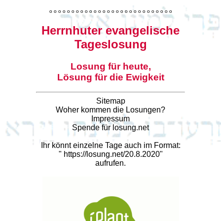
o
o
o
o
o
o
o
o
o
o
o
o
o
o
o
o
o
o
o
o
o
o
o
o
o
o
o
o
Herrnhuter evangelische
Tageslosung
Losung für heute,
Lösung für die Ewigkeit
Sitemap
Woher kommen die Losungen?
Impressum
Spende für losung.net
Ihr könnt einzelne Tage auch im Format:
"
https://losung.net/20.8.2020
"
aufrufen.