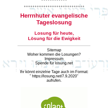
o
o
o
o
o
o
o
o
o
o
o
o
o
o
o
o
o
o
o
o
o
o
o
o
o
o
o
o
Herrnhuter evangelische
Tageslosung
Losung für heute,
Lösung für die Ewigkeit
Sitemap
Woher kommen die Losungen?
Impressum
Spende für losung.net
Ihr könnt einzelne Tage auch im Format:
"
https://losung.net/7.9.2020
"
aufrufen.