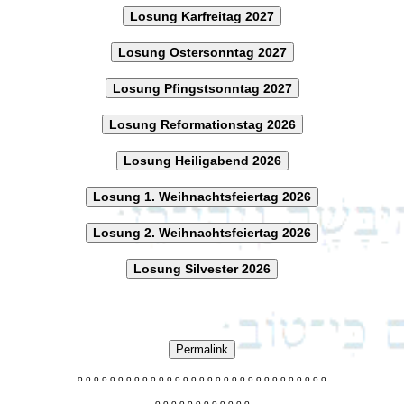
Losung Karfreitag 2027
Losung Ostersonntag 2027
Losung Pfingstsonntag 2027
Losung Reformationstag 2026
Losung Heiligabend 2026
Losung 1. Weihnachtsfeiertag 2026
Losung 2. Weihnachtsfeiertag 2026
Losung Silvester 2026
Permalink
o
o
o
o
o
o
o
o
o
o
o
o
o
o
o
o
o
o
o
o
o
o
o
o
o
o
o
o
o
o
o
o
o
o
o
o
o
o
o
o
o
o
o