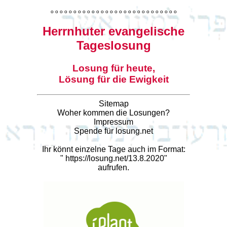
o
o
o
o
o
o
o
o
o
o
o
o
o
o
o
o
o
o
o
o
o
o
o
o
o
o
o
o
Herrnhuter evangelische
Tageslosung
Losung für heute,
Lösung für die Ewigkeit
Sitemap
Woher kommen die Losungen?
Impressum
Spende für losung.net
Ihr könnt einzelne Tage auch im Format:
"
https://losung.net/13.8.2020
"
aufrufen.