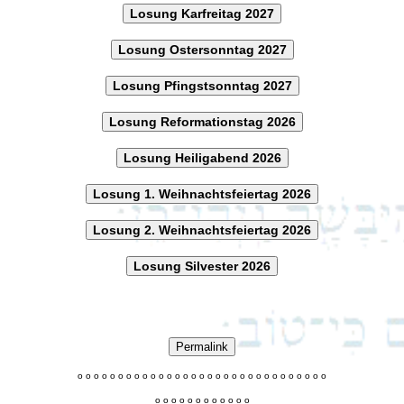
Losung Karfreitag 2027
Losung Ostersonntag 2027
Losung Pfingstsonntag 2027
Losung Reformationstag 2026
Losung Heiligabend 2026
Losung 1. Weihnachtsfeiertag 2026
Losung 2. Weihnachtsfeiertag 2026
Losung Silvester 2026
Permalink
o
o
o
o
o
o
o
o
o
o
o
o
o
o
o
o
o
o
o
o
o
o
o
o
o
o
o
o
o
o
o
o
o
o
o
o
o
o
o
o
o
o
o