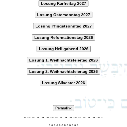
Losung Karfreitag 2027
Losung Ostersonntag 2027
Losung Pfingstsonntag 2027
Losung Reformationstag 2026
Losung Heiligabend 2026
Losung 1. Weihnachtsfeiertag 2026
Losung 2. Weihnachtsfeiertag 2026
Losung Silvester 2026
Permalink
o
o
o
o
o
o
o
o
o
o
o
o
o
o
o
o
o
o
o
o
o
o
o
o
o
o
o
o
o
o
o
o
o
o
o
o
o
o
o
o
o
o
o