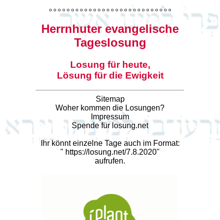
o
o
o
o
o
o
o
o
o
o
o
o
o
o
o
o
o
o
o
o
o
o
o
o
o
o
o
o
Herrnhuter evangelische
Tageslosung
Losung für heute,
Lösung für die Ewigkeit
Sitemap
Woher kommen die Losungen?
Impressum
Spende für losung.net
Ihr könnt einzelne Tage auch im Format:
"
https://losung.net/7.8.2020
"
aufrufen.