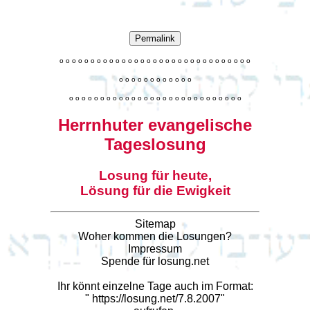
Permalink
o
o
o
o
o
o
o
o
o
o
o
o
o
o
o
o
o
o
o
o
o
o
o
o
o
o
o
o
o
o
o
o
o
o
o
o
o
o
o
o
o
o
o
o
o
o
o
o
o
o
o
o
o
o
o
o
o
o
o
o
o
o
o
o
o
o
o
o
o
o
o
Herrnhuter evangelische
Tageslosung
Losung für heute,
Lösung für die Ewigkeit
Sitemap
Woher kommen die Losungen?
Impressum
Spende für losung.net
Ihr könnt einzelne Tage auch im Format:
"
https://losung.net/7.8.2007
"