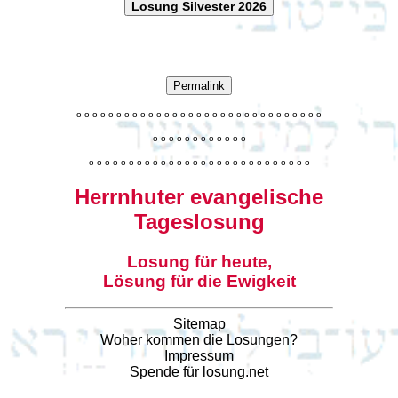
Losung Silvester 2026
Permalink
o
o
o
o
o
o
o
o
o
o
o
o
o
o
o
o
o
o
o
o
o
o
o
o
o
o
o
o
o
o
o
o
o
o
o
o
o
o
o
o
o
o
o
o
o
o
o
o
o
o
o
o
o
o
o
o
o
o
o
o
o
o
o
o
o
o
o
o
o
o
o
Herrnhuter evangelische
Tageslosung
Losung für heute,
Lösung für die Ewigkeit
Sitemap
Woher kommen die Losungen?
Impressum
Spende für losung.net