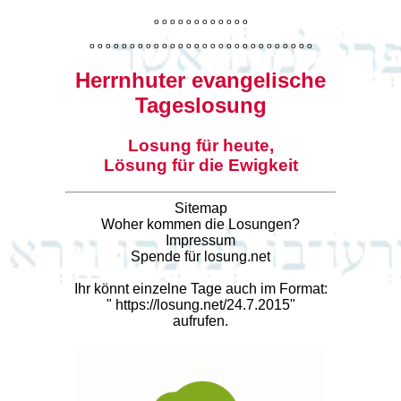
o
o
o
o
o
o
o
o
o
o
o
o
o
o
o
o
o
o
o
o
o
o
o
o
o
o
o
o
o
o
o
o
o
o
o
o
o
o
o
o
Herrnhuter evangelische
Tageslosung
Losung für heute,
Lösung für die Ewigkeit
Sitemap
Woher kommen die Losungen?
Impressum
Spende für losung.net
Ihr könnt einzelne Tage auch im Format:
"
https://losung.net/24.7.2015
"
aufrufen.