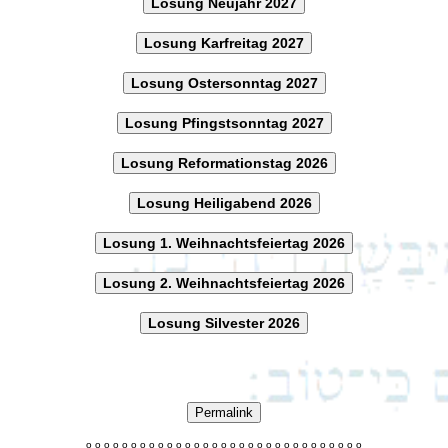
Losung Neujahr 2027
Losung Karfreitag 2027
Losung Ostersonntag 2027
Losung Pfingstsonntag 2027
Losung Reformationstag 2026
Losung Heiligabend 2026
Losung 1. Weihnachtsfeiertag 2026
Losung 2. Weihnachtsfeiertag 2026
Losung Silvester 2026
Permalink
o
o
o
o
o
o
o
o
o
o
o
o
o
o
o
o
o
o
o
o
o
o
o
o
o
o
o
o
o
o
o