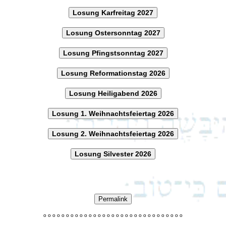
Losung Karfreitag 2027
Losung Ostersonntag 2027
Losung Pfingstsonntag 2027
Losung Reformationstag 2026
Losung Heiligabend 2026
Losung 1. Weihnachtsfeiertag 2026
Losung 2. Weihnachtsfeiertag 2026
Losung Silvester 2026
Permalink
o
o
o
o
o
o
o
o
o
o
o
o
o
o
o
o
o
o
o
o
o
o
o
o
o
o
o
o
o
o
o