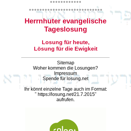
o
o
o
o
o
o
o
o
o
o
o
o
o
o
o
o
o
o
o
o
o
o
o
o
o
o
o
o
o
o
o
o
o
o
o
o
o
o
o
o
Herrnhuter evangelische
Tageslosung
Losung für heute,
Lösung für die Ewigkeit
Sitemap
Woher kommen die Losungen?
Impressum
Spende für losung.net
Ihr könnt einzelne Tage auch im Format:
"
https://losung.net/21.7.2015
"
aufrufen.