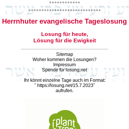
o
o
o
o
o
o
o
o
o
o
o
o
o
o
o
o
o
o
o
o
o
o
o
o
o
o
o
o
o
o
o
o
o
o
o
o
o
o
o
o
Herrnhuter evangelische Tageslosung
Losung für heute,
Lösung für die Ewigkeit
Sitemap
Woher kommen die Losungen?
Impressum
Spende für losung.net
Ihr könnt einzelne Tage auch im Format:
"
https://losung.net/15.7.2023
"
aufrufen.