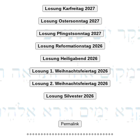
Losung Karfreitag 2027
Losung Ostersonntag 2027
Losung Pfingstsonntag 2027
Losung Reformationstag 2026
Losung Heiligabend 2026
Losung 1. Weihnachtsfeiertag 2026
Losung 2. Weihnachtsfeiertag 2026
Losung Silvester 2026
Permalink
o
o
o
o
o
o
o
o
o
o
o
o
o
o
o
o
o
o
o
o
o
o
o
o
o
o
o
o
o
o
o