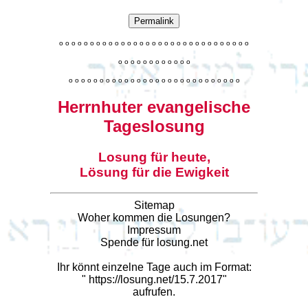
Permalink
o
o
o
o
o
o
o
o
o
o
o
o
o
o
o
o
o
o
o
o
o
o
o
o
o
o
o
o
o
o
o
o
o
o
o
o
o
o
o
o
o
o
o
o
o
o
o
o
o
o
o
o
o
o
o
o
o
o
o
o
o
o
o
o
o
o
o
o
o
o
o
Herrnhuter evangelische
Tageslosung
Losung für heute,
Lösung für die Ewigkeit
Sitemap
Woher kommen die Losungen?
Impressum
Spende für losung.net
Ihr könnt einzelne Tage auch im Format:
"
https://losung.net/15.7.2017
"
aufrufen.