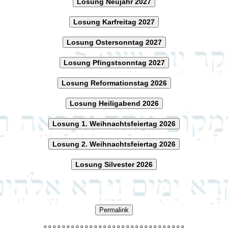
Losung Neujahr 2027
Losung Karfreitag 2027
Losung Ostersonntag 2027
Losung Pfingstsonntag 2027
Losung Reformationstag 2026
Losung Heiligabend 2026
Losung 1. Weihnachtsfeiertag 2026
Losung 2. Weihnachtsfeiertag 2026
Losung Silvester 2026
Permalink
o
o
o
o
o
o
o
o
o
o
o
o
o
o
o
o
o
o
o
o
o
o
o
o
o
o
o
o
o
o
o