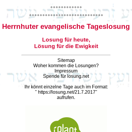
o
o
o
o
o
o
o
o
o
o
o
o
o
o
o
o
o
o
o
o
o
o
o
o
o
o
o
o
o
o
o
o
o
o
o
o
o
o
o
o
Herrnhuter evangelische Tageslosung
Losung für heute,
Lösung für die Ewigkeit
Sitemap
Woher kommen die Losungen?
Impressum
Spende für losung.net
Ihr könnt einzelne Tage auch im Format:
"
https://losung.net/21.7.2017
"
aufrufen.