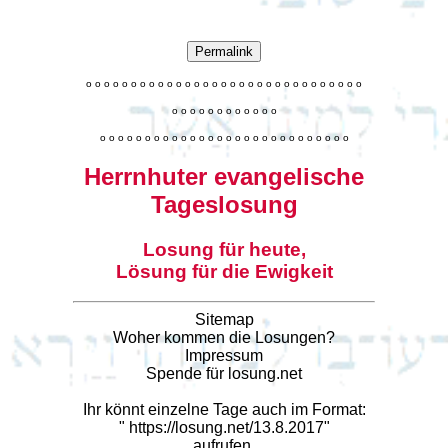
Permalink
o
o
o
o
o
o
o
o
o
o
o
o
o
o
o
o
o
o
o
o
o
o
o
o
o
o
o
o
o
o
o
o
o
o
o
o
o
o
o
o
o
o
o
o
o
o
o
o
o
o
o
o
o
o
o
o
o
o
o
o
o
o
o
o
o
o
o
o
o
o
o
Herrnhuter evangelische
Tageslosung
Losung für heute,
Lösung für die Ewigkeit
Sitemap
Woher kommen die Losungen?
Impressum
Spende für losung.net
Ihr könnt einzelne Tage auch im Format:
"
https://losung.net/13.8.2017
"
aufrufen.