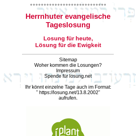
o
o
o
o
o
o
o
o
o
o
o
o
o
o
o
o
o
o
o
o
o
o
o
o
o
o
o
o
Herrnhuter evangelische
Tageslosung
Losung für heute,
Lösung für die Ewigkeit
Sitemap
Woher kommen die Losungen?
Impressum
Spende für losung.net
Ihr könnt einzelne Tage auch im Format:
"
https://losung.net/13.8.2002
"
aufrufen.