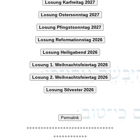
Losung Karfreitag 2027
Losung Ostersonntag 2027
Losung Pfingstsonntag 2027
Losung Reformationstag 2026
Losung Heiligabend 2026
Losung 1. Weihnachtsfeiertag 2026
Losung 2. Weihnachtsfeiertag 2026
Losung Silvester 2026
Permalink
o
o
o
o
o
o
o
o
o
o
o
o
o
o
o
o
o
o
o
o
o
o
o
o
o
o
o
o
o
o
o
o
o
o
o
o
o
o
o
o
o
o
o