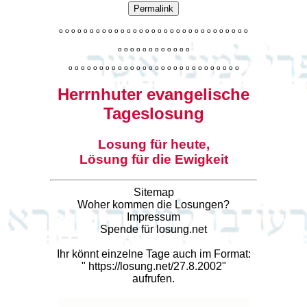
Permalink
o
o
o
o
o
o
o
o
o
o
o
o
o
o
o
o
o
o
o
o
o
o
o
o
o
o
o
o
o
o
o
o
o
o
o
o
o
o
o
o
o
o
o
o
o
o
o
o
o
o
o
o
o
o
o
o
o
o
o
o
o
o
o
o
o
o
o
o
o
o
o
Herrnhuter evangelische
Tageslosung
Losung für heute,
Lösung für die Ewigkeit
Sitemap
Woher kommen die Losungen?
Impressum
Spende für losung.net
Ihr könnt einzelne Tage auch im Format:
"
https://losung.net/27.8.2002
"
aufrufen.