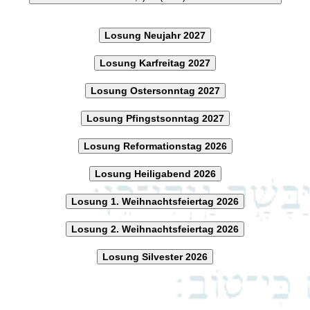
Losung Neujahr 2027
Losung Karfreitag 2027
Losung Ostersonntag 2027
Losung Pfingstsonntag 2027
Losung Reformationstag 2026
Losung Heiligabend 2026
Losung 1. Weihnachtsfeiertag 2026
Losung 2. Weihnachtsfeiertag 2026
Losung Silvester 2026