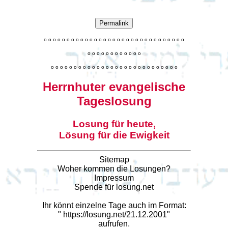
Permalink
o
o
o
o
o
o
o
o
o
o
o
o
o
o
o
o
o
o
o
o
o
o
o
o
o
o
o
o
o
o
o
o
o
o
o
o
o
o
o
o
o
o
o
o
o
o
o
o
o
o
o
o
o
o
o
o
o
o
o
o
o
o
o
o
o
o
o
o
o
o
o
Herrnhuter evangelische
Tageslosung
Losung für heute,
Lösung für die Ewigkeit
Sitemap
Woher kommen die Losungen?
Impressum
Spende für losung.net
Ihr könnt einzelne Tage auch im Format:
"
https://losung.net/21.12.2001
"
aufrufen.