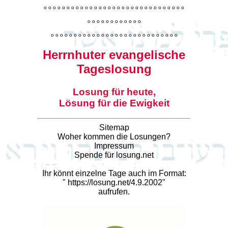
o
o
o
o
o
o
o
o
o
o
o
o
o
o
o
o
o
o
o
o
o
o
o
o
o
o
o
o
o
o
o
o
o
o
o
o
o
o
o
o
o
o
o
o
o
o
o
o
o
o
o
o
o
o
o
o
o
o
o
o
o
o
o
o
o
o
o
o
o
o
o
Herrnhuter evangelische
Tageslosung
Losung für heute,
Lösung für die Ewigkeit
Sitemap
Woher kommen die Losungen?
Impressum
Spende für losung.net
Ihr könnt einzelne Tage auch im Format:
"
https://losung.net/4.9.2002
"
aufrufen.