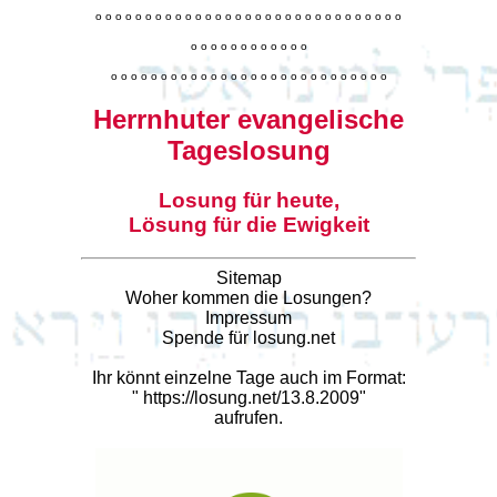
o
o
o
o
o
o
o
o
o
o
o
o
o
o
o
o
o
o
o
o
o
o
o
o
o
o
o
o
o
o
o
o
o
o
o
o
o
o
o
o
o
o
o
o
o
o
o
o
o
o
o
o
o
o
o
o
o
o
o
o
o
o
o
o
o
o
o
o
o
o
o
Herrnhuter evangelische
Tageslosung
Losung für heute,
Lösung für die Ewigkeit
Sitemap
Woher kommen die Losungen?
Impressum
Spende für losung.net
Ihr könnt einzelne Tage auch im Format:
"
https://losung.net/13.8.2009
"
aufrufen.